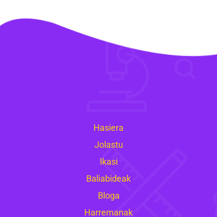
Hasiera
Jolastu
Ikasi
Baliabideak
Bloga
Harremanak