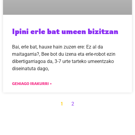
Ipini erle bat umeen bizitzan
Bai, erle bat, hauxe hain zuzen ere: Ez al da
maitagarria?, Bee bot du izena eta erle-robot ezin
dibertigarriagoa da, 3-7 urte tarteko umeentzako
diseinatuta dago,
GEHIAGO IRAKURRI »
1
2