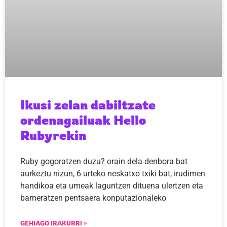
Ikusi zelan dabiltzate
ordenagailuak Hello
Rubyrekin
Ruby gogoratzen duzu? orain dela denbora bat
aurkeztu nizun, 6 urteko neskatxo txiki bat, irudimen
handikoa eta umeak laguntzen dituena ulertzen eta
barneratzen pentsaera konputazionaleko
GEHIAGO IRAKURRI »