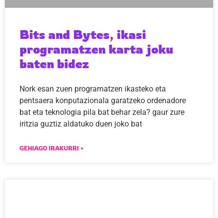
Bits and Bytes, ikasi
programatzen karta joku
baten bidez
Nork esan zuen programatzen ikasteko eta
pentsaera konputazionala garatzeko ordenadore
bat eta teknologia pila bat behar zela? gaur zure
iritzia guztiz aldatuko duen joko bat
GEHIAGO IRAKURRI »