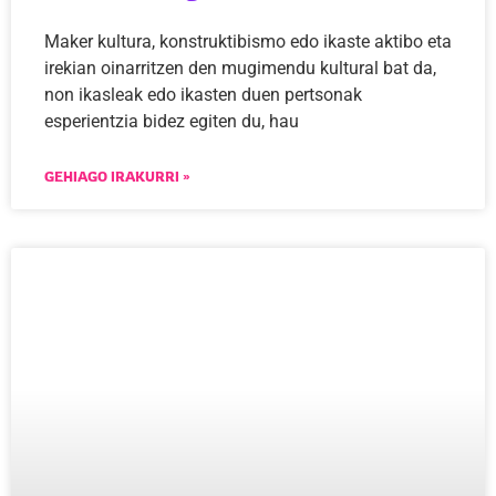
Maker kultura, konstruktibismo edo ikaste aktibo eta
irekian oinarritzen den mugimendu kultural bat da,
non ikasleak edo ikasten duen pertsonak
esperientzia bidez egiten du, hau
GEHIAGO IRAKURRI »