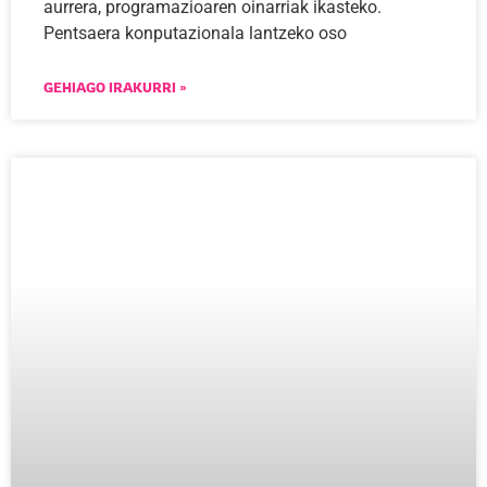
aurrera, programazioaren oinarriak ikasteko.
Pentsaera konputazionala lantzeko oso
GEHIAGO IRAKURRI »