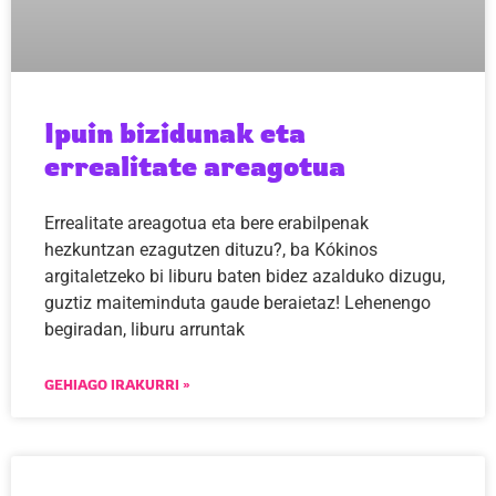
Ipuin bizidunak eta
errealitate areagotua
Errealitate areagotua eta bere erabilpenak
hezkuntzan ezagutzen dituzu?, ba Kókinos
argitaletzeko bi liburu baten bidez azalduko dizugu,
guztiz maiteminduta gaude beraietaz! Lehenengo
begiradan, liburu arruntak
GEHIAGO IRAKURRI »