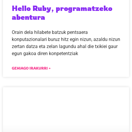
Hello Ruby, programatzeko
abentura
Orain dela hilabete batzuk pentsaera
konputazionalari buruz hitz egin nizun, azaldu nizun
zertan datza eta zelan lagundu ahal die txikiei gaur
egun gakoa diren konpetentziak
GEHIAGO IRAKURRI »