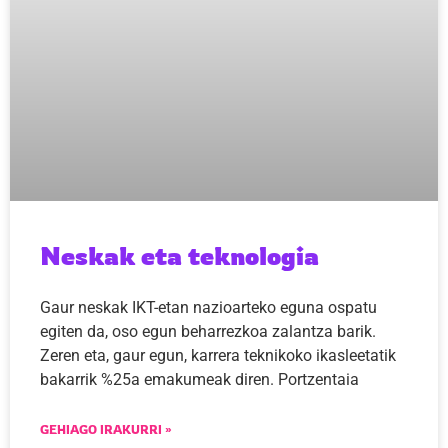
Neskak eta teknologia
Gaur neskak IKT-etan nazioarteko eguna ospatu
egiten da, oso egun beharrezkoa zalantza barik.
Zeren eta, gaur egun, karrera teknikoko ikasleetatik
bakarrik %25a emakumeak diren. Portzentaia
GEHIAGO IRAKURRI »