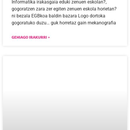
Informatika irakasgaia eduki zenuen eskolan?,
gogoratzen zara zer egiten zenuen eskola horietan?
ni bezala EGBkoa baldin bazara Logo dortoka
gogoratuko duzu… guk horretaz gain mekanografia
GEHIAGO IRAKURRI »