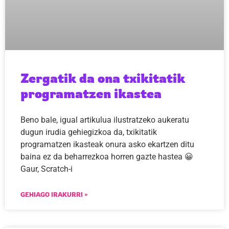
Zergatik da ona txikitatik
programatzen ikastea
Beno bale, igual artikulua ilustratzeko aukeratu
dugun irudia gehiegizkoa da, txikitatik
programatzen ikasteak onura asko ekartzen ditu
baina ez da beharrezkoa horren gazte hastea 😀
Gaur, Scratch-i
GEHIAGO IRAKURRI »