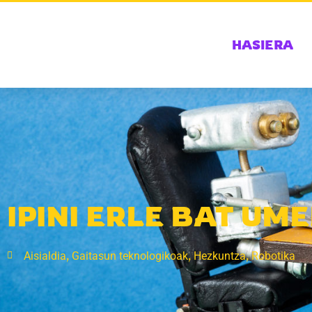
HASIERA
IPINI ERLE BAT UM
,
,
,
Aisialdia
Gaitasun teknologikoak
Hezkuntza
Robotika