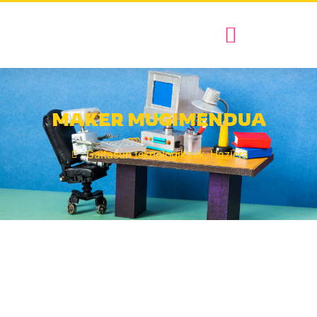
MAKER MUGIMENDUA
,
Gaitasun teknologikoak
Haziera