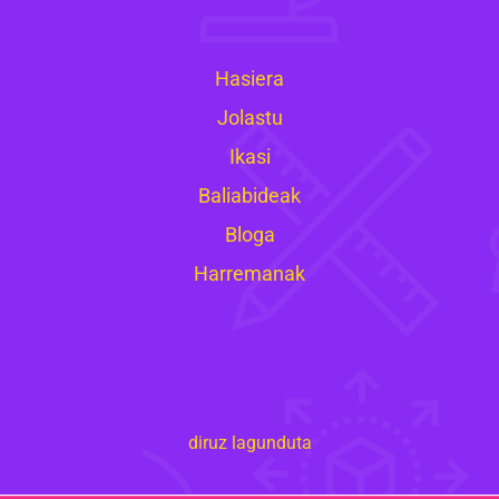
Hasiera
Jolastu
Ikasi
Baliabideak
Bloga
Harremanak
diruz lagunduta