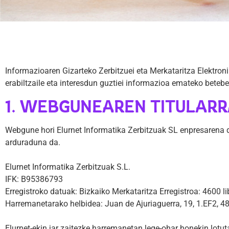
Informazioaren Gizarteko Zerbitzuei eta Merkataritza Elektroni
erabiltzaile eta interesdun guztiei informazioa emateko betebe
1. WEBGUNEAREN TITULARR
Webgune hori Elurnet Informatika Zerbitzuak SL enpresarena da
arduraduna da.
Elurnet Informatika Zerbitzuak S.L.
IFK: B95386793
Erregistroko datuak: Bizkaiko Merkataritza Erregistroa: 4600 lib
Harremanetarako helbidea: Juan de Ajuriaguerra, 19, 1.EF2, 4
Elurnet-ekin jar zaitezke harremanetan lege-ohar honekin lotut