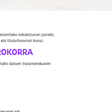
arritako eskakizunari jarraiki,
eta titulartasunari buruz.
OROKORRA
ldutako datuen tratamenduaren
@elurnet.net