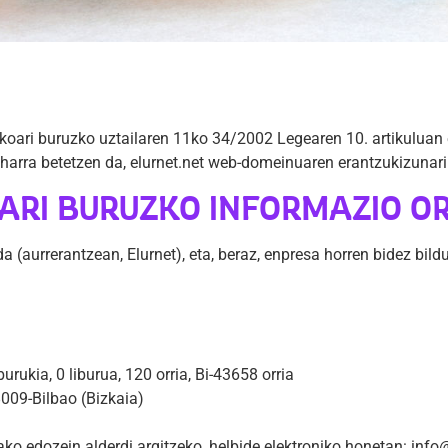
koari buruzko uztailaren 11ko 34/2002 Legearen 10. artikuluan ez
harra betetzen da, elurnet.net web-domeinuaren erantzukizunari 
ARI BURUZKO INFORMAZIO 
 (aurrerantzean, Elurnet), eta, beraz, enpresa horren bidez bi
urukia, 0 liburua, 120 orria, Bi-43658 orria
8009-Bilbao (Bizkaia)
ako edozein alderdi argitzeko, helbide elektroniko honetan: info