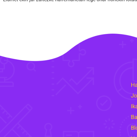
Ha
Jo
Ik
Ba
Bl