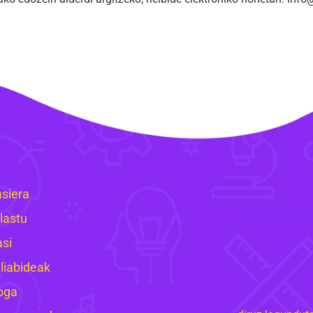
siera
FOLLOW
lastu
asi
liabideak
oga