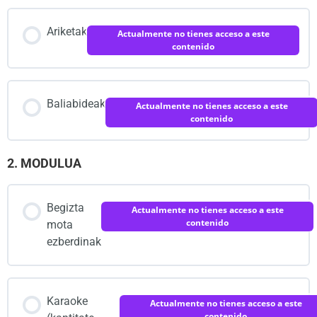
Scratch kontu bat sortu
Ariketak
Actualmente no tienes acceso a este
contenido
Scratch interfazea
Baliabideak
Actualmente no tienes acceso a este
Lehenengo programa sortzen
contenido
2. MODULUA
Garapen inkrementala, konkurrentzia eta
depurazioa (bi objektuen kodea exekutatu aldi
berean)
Begizta
Actualmente no tienes acceso a este
contenido
mota
ezberdinak
Beste batek egindako programa modifikatu
Elkarrizketa bat sortu (bi pertsonai koordinatu)
Karaoke
Actualmente no tienes acceso a este
contenido