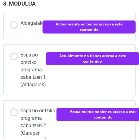
3. MODULUA
Aldagaiak
Actualmente no tienes acceso a este
contenido
Espazio-
Actualmente no tienes acceso a este
contenido
ontziko
programa
zabaltzen 1
(Aldagaiak)
Espazio-ontziko
Actualmente no tienes acceso a este
contenido
programa
zabaltzen 2
(Garapen