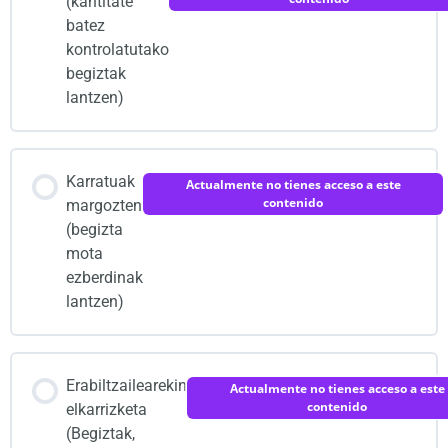
(kantitate
batez
Nola partekatu zure proiektua
kontrolatutako
begiztak
lantzen)
Scratchekin esperimentatu aktibitatearen
argibideak
Karratuak
Actualmente no tienes acceso a este
contenido
margozten
(begizta
mota
ezberdinak
lantzen)
Erabiltzailearekin
Actualmente no tienes acceso a este
contenido
elkarrizketa
(Begiztak,